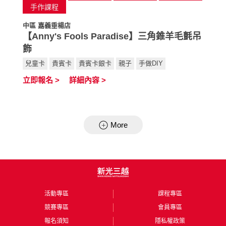
手作課程
中區 嘉義垂楊店
中
【Anny's Fools Paradise】三角錐羊毛氈吊
飾
兒童卡
貴賓卡
貴賓卡銀卡
親子
手做DIY
立
立即報名 >
詳細內容 >
More
活動專區
課程專區
競賽專區
會員專區
報名須知
隱私權政策